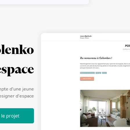
olenko
espace
ompte d'une jeune
signer d'espace
le projet