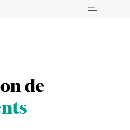
ion de
ents