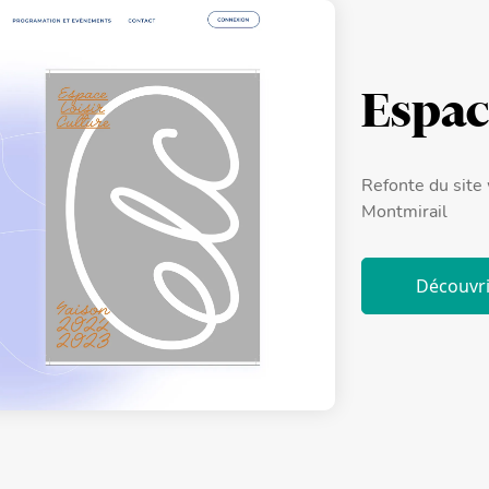
Espac
Refonte du site 
Montmirail
Découvri