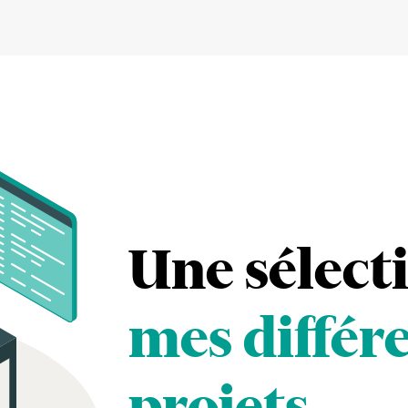
Une sélect
mes différ
projets